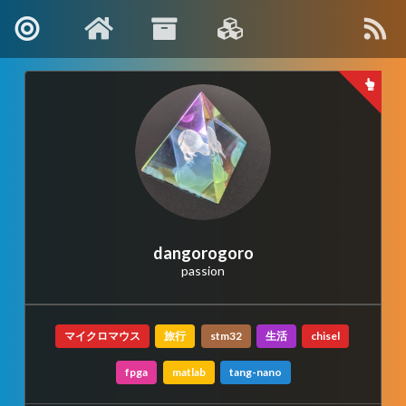
About Me
Contact
Kanagawa, Japan
: info[🍡]oino.li
MAIL
@dango_bot
:
Twitter
dangorogoro
passion
dangorogoro
:
GitHub
Interest
マイクロマウス
旅行
stm32
生活
chisel
Robotics
fpga
matlab
tang-nano
Computer Vision
Control and Systems Theory