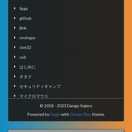
Signal Processing
fpga
Audio Signal Processing
Embedded Systems
github
生活
映画、料理
jlink
愛
onshape
人
stm32
What is oino in the domain
usb
はじめに
🙏
お祈り
オタク
セキュリティキャンプ
マイクロマウス
マイコン
© 2018 - 2023 Dango Kajero
Powered by
Hugo
with
Dream Plus
theme.
ロボット
執筆