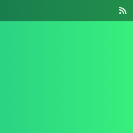
About Me
Contact
Kanagawa, Japan
: info[🍡]oino.li
MAIL
@dango_bot
:
Twitter
dangorogoro
:
GitHub
Interest
Robotics
Computer Vision