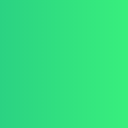
Control and Systems Theory
Signal Processing
Audio Signal Processing
Embedded Systems
生活
映画、料理
愛
人
What is oino in the domain
🙏
お祈り