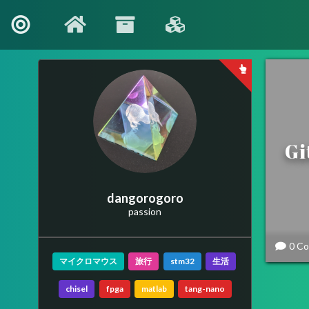
G
dangorogoro
passion
0 C
マイクロマウス
旅行
stm32
生活
chisel
fpga
matlab
tang-nano