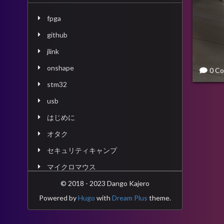
fpga
github
jlink
onshape
0 C
stm32
usb
はじめに
オタク
セキュリティキャンプ
マイクロマウス
マイコン
© 2018 - 2023 Dango Kajero
Powered by
Hugo
with
Dream Plus
theme.
ロボット
執筆