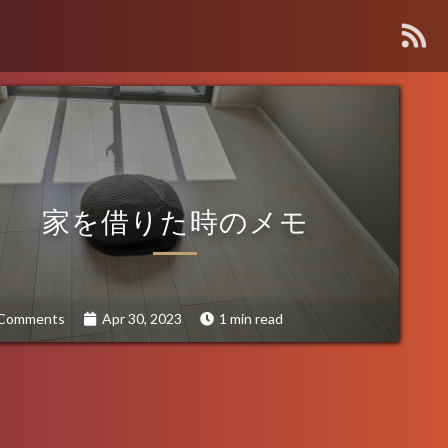
About Me
Contact
家を借りた時のメモ
Kanagawa, Japan
: info[🍡]oino.li
MAIL
@dango_bot
:
Twitter
dangorogoro
:
GitHub
 Comments
Apr 30, 2023
1 min read
Interest
Robotics
Computer Vision