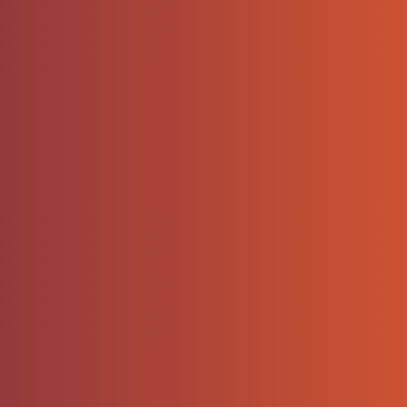
Control and Systems Theory
Signal Processing
Audio Signal Processing
Embedded Systems
生活
映画、料理
愛
人
What is oino in the domain
🙏
お祈り