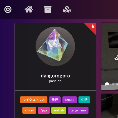
dangorogoro
passion
0 C
マイクロマウス
旅行
stm32
生活
chisel
fpga
matlab
tang-nano