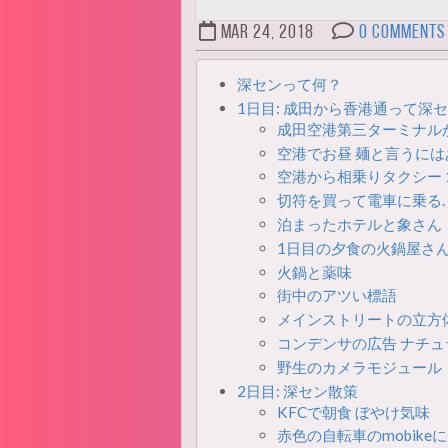
Mar 24, 2018
0 Comments
深センって何？
1日目: 成田から香港通って深
成田空港第三ターミナルからV
空港でお昼 麺と言うには
空港から相乗りタクシー 1
切符を買って電車に乗る.
泊まったホテルと象さん
1日目の夕食の火鍋屋さ
火鍋と薬味
街中のアツい標語
メインストリートの立方体
コンデンサの広告 ナチュ
野生のカメラモジュール
2日目: 深セン散策
KFCで朝食 ぼやけ気味
赤色の自転車のmobike