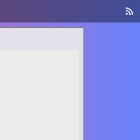
About Me
Contact
Kanagawa, Japan
: info[🍡]oino.li
MAIL
@dango_bot
:
Twitter
dangorogoro
:
GitHub
Interest
Robotics
Computer Vision