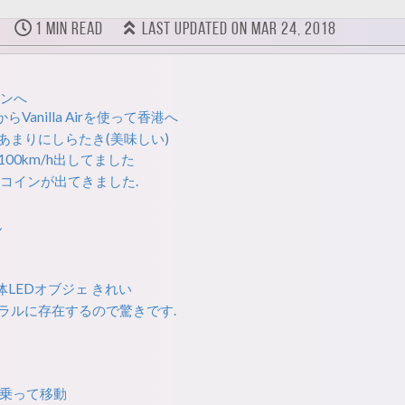
1 min read
Last updated on Mar 24, 2018
センへ
anilla Airを使って香港へ
あまりにしらたき(美味しい)
00km/h出してました
 コインが出てきました.
ん
LEDオブジェ きれい
ラルに存在するので驚きです.
に乗って移動